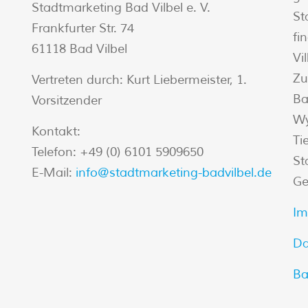
Stadtmarketing Bad Vilbel e. V.
St
Frankfurter Str. 74
fi
61118 Bad Vilbel
Vi
Zu
Vertreten durch:
Kurt Liebermeister, 1.
Ba
Vorsitzender
Wy
Kontakt:
Ti
Telefon: +49 (0) 6101 5909650
St
E-Mail:
info@stadtmarketing-badvilbel.de
Ge
Im
Da
Ba