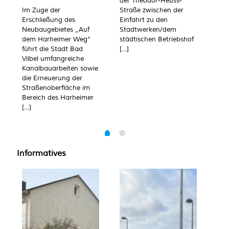
der Theodor-Heuss-
inf
Im Zuge der
Straße zwischen der
die
Erschließung des
Einfahrt zu den
Ste
Neubaugebietes „Auf
Stadtwerken/dem
die
dem Harheimer Weg“
städtischen Betriebshof
zah
führt die Stadt Bad
[…]
Sch
Vilbel umfangreiche
Sch
Kanalbauarbeiten sowie
gen
die Erneuerung der
[…]
Straßenoberfläche im
Bereich des Harheimer
[…]
Informatives