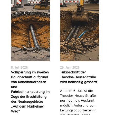
8. Juli 2026
29. Juni 2026
8. J
Vollsperrung im zweiten
Teilabschnitt der
Brü
Bauabschnitt aufgrund
Theodor-Heuss-Straße
Mas
von Kanalbauarbeiten
wird halbseitig gesperrt
ern
und
für
Ab dem 6. Juli ist die
Fahrbahnerneuerung im
ein
Theodor-Heuss-Straße
Zuge der Erschließung
Bau
nur noch als Ausfahrt
des Neubaugebietes
am 
möglich Aufgrund von
„Auf dem Harheimer
Leitungsbauarbeiten in
Die
Weg“