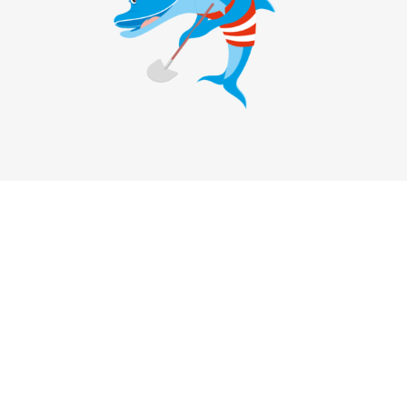
Sie haben Fragen?
Stadtmarketing Bad Vilbel e. V.
Frankfurter Str. 74
61118 Bad Vilbel
Vertreten durch:
Kurt Liebermeister, 1. Vorsitzender
Kontakt:
Telefon: +49 (0) 6101 5909650
E-Mail:
info@stadtmarketing-badvilbel.de