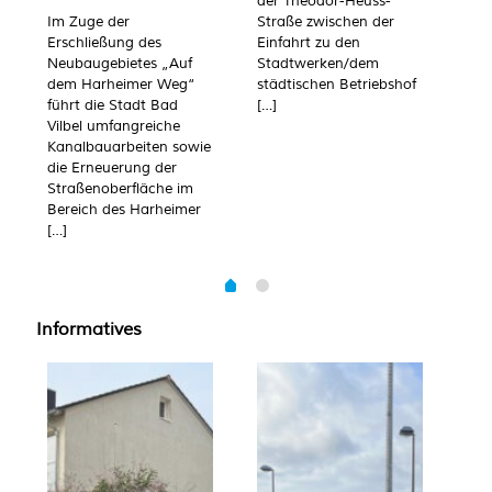
der Theodor-Heuss-
inf
Im Zuge der
Straße zwischen der
die
Erschließung des
Einfahrt zu den
Ste
Neubaugebietes „Auf
Stadtwerken/dem
die
dem Harheimer Weg“
städtischen Betriebshof
zah
führt die Stadt Bad
[…]
Sch
Vilbel umfangreiche
Sch
Kanalbauarbeiten sowie
gen
die Erneuerung der
[…]
Straßenoberfläche im
Bereich des Harheimer
[…]
Informatives