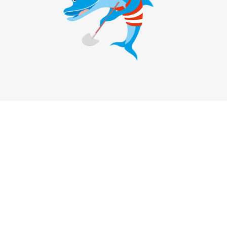
Sie haben Fragen?
Stadtmarketing Bad Vilbel e. V.
Frankfurter Str. 74
61118 Bad Vilbel
Vertreten durch:
Kurt Liebermeister, 1. Vorsitzender
Kontakt:
Telefon: +49 (0) 6101 5909650
E-Mail:
info@stadtmarketing-badvilbel.de