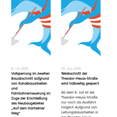
8. Juli 2026
29. Juni 2026
8. J
Vollsperrung im zweiten
Teilabschnitt der
Brü
Bauabschnitt aufgrund
Theodor-Heuss-Straße
Mas
von Kanalbauarbeiten
wird halbseitig gesperrt
ern
und
für
Ab dem 6. Juli ist die
Fahrbahnerneuerung im
ein
Theodor-Heuss-Straße
Zuge der Erschließung
Bau
nur noch als Ausfahrt
des Neubaugebietes
am 
möglich Aufgrund von
„Auf dem Harheimer
Leitungsbauarbeiten in
Die
Weg“